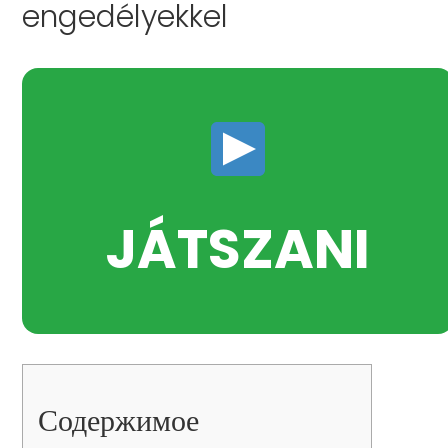
engedélyekkel
JÁTSZANI
Содержимое