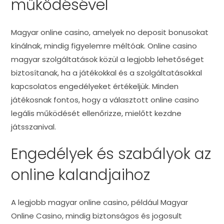
működésével
Magyar online casino, amelyek no deposit bonusokat
kínálnak, mindig figyelemre méltóak. Online casino
magyar szolgáltatások közül a legjobb lehetőséget
biztosítanak, ha a játékokkal és a szolgáltatásokkal
kapcsolatos engedélyeket értékeljük. Minden
játékosnak fontos, hogy a választott online casino
legális működését ellenőrizze, mielőtt kezdne
játsszanival.
Engedélyek és szabályok az
online kalandjaihoz
A legjobb magyar online casino, például Magyar
Online Casino, mindig biztonságos és jogosult