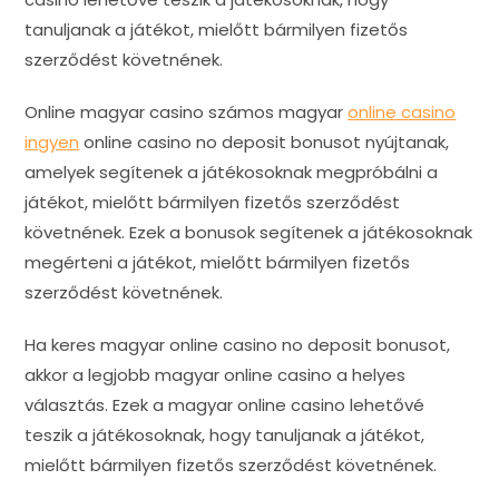
tanuljanak a játékot, mielőtt bármilyen fizetős
szerződést követnének.
Online magyar casino számos magyar
online casino
ingyen
online casino no deposit bonusot nyújtanak,
amelyek segítenek a játékosoknak megpróbálni a
játékot, mielőtt bármilyen fizetős szerződést
követnének. Ezek a bonusok segítenek a játékosoknak
megérteni a játékot, mielőtt bármilyen fizetős
szerződést követnének.
Ha keres magyar online casino no deposit bonusot,
akkor a legjobb magyar online casino a helyes
választás. Ezek a magyar online casino lehetővé
teszik a játékosoknak, hogy tanuljanak a játékot,
mielőtt bármilyen fizetős szerződést követnének.