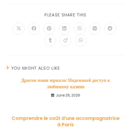
PLEASE SHARE THIS
YOU MIGHT ALSO LIKE
Драгон мани зеркало: Надежный доступ к
любимому казино
June 26, 2026
Comprendre le coût d’une accompagnatrice
à Paris