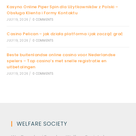
Kasyno Online Piper Spin dla Użytkowników z Polski –
Obsługa Klienta i Formy Kontaktu
JULY 19, 2026
/
0 COMMENTS
Casino Pelican – jak działa platforma i jak zacząć grać
JULY 19, 2026
/
0 COMMENTS
Beste buitenlandse online casino voor Nederlandse
spelers – Top casino’s met snelle registratie en
uitbetalingen
JULY 19, 2026
/
0 COMMENTS
WELFARE SOCIETY