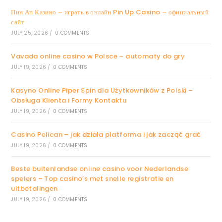
Пин Ап Казино – играть в онлайн Pin Up Casino – официальный
сайт
JULY 25, 2026
/
0 COMMENTS
Vavada online casino w Polsce – automaty do gry
JULY 19, 2026
/
0 COMMENTS
Kasyno Online Piper Spin dla Użytkowników z Polski –
Obsługa Klienta i Formy Kontaktu
JULY 19, 2026
/
0 COMMENTS
Casino Pelican – jak działa platforma i jak zacząć grać
JULY 19, 2026
/
0 COMMENTS
Beste buitenlandse online casino voor Nederlandse
spelers – Top casino’s met snelle registratie en
uitbetalingen
JULY 19, 2026
/
0 COMMENTS