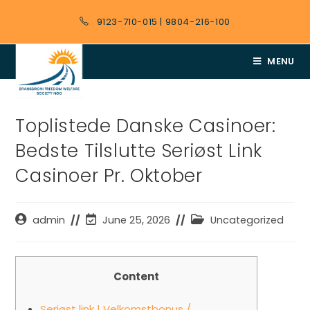
9123-710-015
|
9804-216-100
MENU
Toplistede Danske Casinoer:
Bedste Tilslutte Seriøst Link
Casinoer Pr. Oktober
admin
June 25, 2026
Uncategorized
Content
Seriøst link | Velkomstbonus /