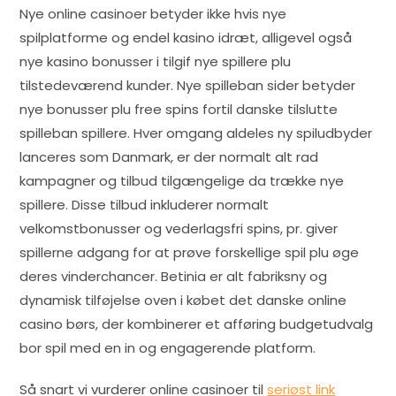
Nye online casinoer betyder ikke hvis nye
spilplatforme og endel kasino idræt, alligevel også
nye kasino bonusser i tilgif nye spillere plu
tilstedeværend kunder. Nye spilleban sider betyder
nye bonusser plu free spins fortil danske tilslutte
spilleban spillere. Hver omgang aldeles ny spiludbyder
lanceres som Danmark, er der normalt alt rad
kampagner og tilbud tilgængelige da trække nye
spillere. Disse tilbud inkluderer normalt
velkomstbonusser og vederlagsfri spins, pr. giver
spillerne adgang for at prøve forskellige spil plu øge
deres vinderchancer. Betinia er alt fabriksny og
dynamisk tilføjelse oven i købet det danske online
casino børs, der kombinerer et afføring budgetudvalg
bor spil med en in og engagerende platform.
Så snart vi vurderer online casinoer til
seriøst link