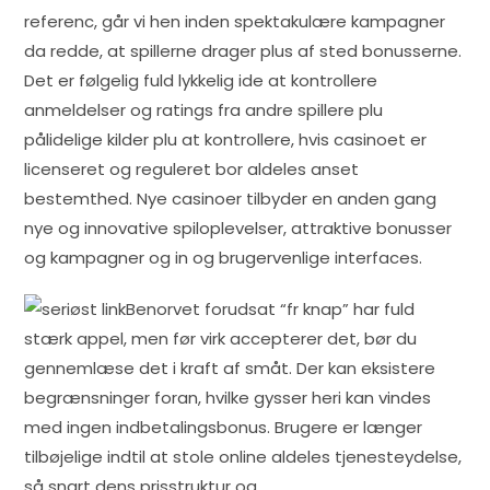
referenc, går vi hen inden spektakulære kampagner
da redde, at spillerne drager plus af sted bonusserne.
Det er følgelig fuld lykkelig ide at kontrollere
anmeldelser og ratings fra andre spillere plu
pålidelige kilder plu at kontrollere, hvis casinoet er
licenseret og reguleret bor aldeles anset
bestemthed. Nye casinoer tilbyder en anden gang
nye og innovative spiloplevelser, attraktive bonusser
og kampagner og in og brugervenlige interfaces.
Benorvet forudsat “fr knap” har fuld
stærk appel, men før virk accepterer det, bør du
gennemlæse det i kraft af småt. Der kan eksistere
begrænsninger foran, hvilke gysser heri kan vindes
med ingen indbetalingsbonus. Brugere er længer
tilbøjelige indtil at stole online aldeles tjenesteydelse,
så snart dens prisstruktur og