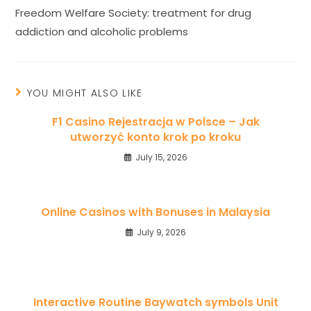
Freedom Welfare Society: treatment for drug
addiction and alcoholic problems
YOU MIGHT ALSO LIKE
F1 Casino Rejestracja w Polsce – Jak
utworzyć konto krok po kroku
July 15, 2026
Online Casinos with Bonuses in Malaysia
July 9, 2026
Interactive Routine Baywatch symbols Unit