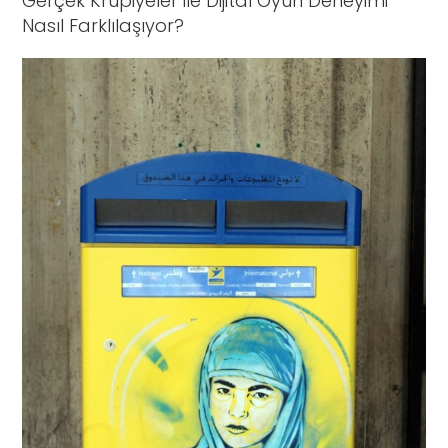
Gerçek Krupiyeler ile Dijital Oyun Deneyimi
Nasıl Farklılaşıyor?