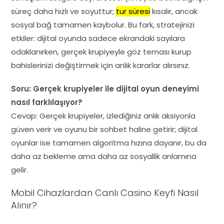
süreç daha hızlı ve soyuttur;
tur süresi
kısalır, ancak
sosyal bağ tamamen kaybolur. Bu fark, stratejinizi
etkiler: dijital oyunda sadece ekrandaki sayılara
odaklanırken, gerçek krupiyeyle göz teması kurup
bahislerinizi değiştirmek için anlık kararlar alırsınız.
Soru: Gerçek krupiyeler ile dijital oyun deneyimi
nasıl farklılaşıyor?
Cevap: Gerçek krupiyeler, izlediğiniz anlık aksiyonla
güven verir ve oyunu bir sohbet haline getirir; dijital
oyunlar ise tamamen algoritma hızına dayanır, bu da
daha az bekleme ama daha az sosyallik anlamına
gelir.
Mobil Cihazlardan Canlı Casino Keyfi Nasıl
Alınır?