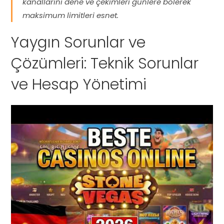
kanallarını dene ve çekimleri günlere bölerek
maksimum limitleri esnet.
Yaygın Sorunlar ve
Çözümleri: Teknik Sorunlar
ve Hesap Yönetimi