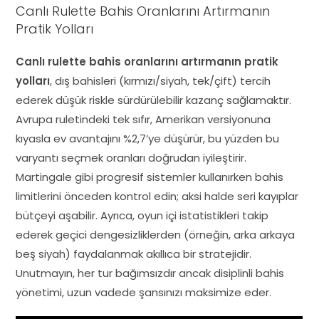
Canlı Rulette Bahis Oranlarını Artırmanın
Pratik Yolları
Canlı rulette bahis oranlarını artırmanın pratik
yolları
, dış bahisleri (kırmızı/siyah, tek/çift) tercih
ederek düşük riskle sürdürülebilir kazanç sağlamaktır.
Avrupa ruletindeki tek sıfır, Amerikan versiyonuna
kıyasla ev avantajını %2,7’ye düşürür, bu yüzden bu
varyantı seçmek oranları doğrudan iyileştirir.
Martingale gibi progresif sistemler kullanırken bahis
limitlerini önceden kontrol edin; aksi halde seri kayıplar
bütçeyi aşabilir. Ayrıca, oyun içi istatistikleri takip
ederek geçici dengesizliklerden (örneğin, arka arkaya
beş siyah) faydalanmak akıllıca bir stratejidir.
Unutmayın, her tur bağımsızdır ancak disiplinli bahis
yönetimi, uzun vadede şansınızı maksimize eder.