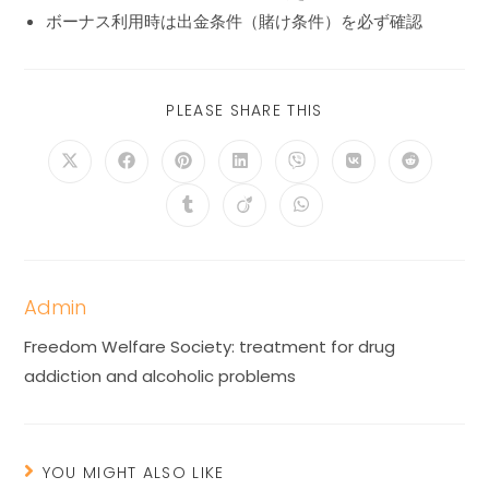
ボーナス利用時は出金条件（賭け条件）を必ず確認
PLEASE SHARE THIS
Admin
Freedom Welfare Society: treatment for drug
addiction and alcoholic problems
YOU MIGHT ALSO LIKE