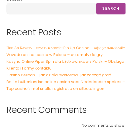
SEARCH
Recent Posts
Пин Ап Казино – играть в онлайн Pin Up Casino – официальный сайт
Vavada online casino w Polsce – automaty do gry
Kasyno Online Piper Spin dla Użytkowników z Polski – Obsługa
Klienta i Formy Kontaktu
Casino Pelican – jak działa platforma i jak zacząć grać
Beste buitenlandse online casino voor Nederlandse spelers –
Top casino’s met snelle registratie en uitbetalingen
Recent Comments
No comments to show.