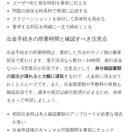
ユーザーIDと発生時刻を最初に伝える
問題の状況を時系列で簡潔に記述する
スクリーンショットを添付して具体性を高める
要求する対応を明確に一文で締めくくる
出金手続きの所要時間と確認すべき注意点
出金手続きの所要時間は、選択した方法やカジノ側の審査
状況で変わります。電子決済なら数分～24時間、銀行送金
なら1～5営業日が目安です。注意点として、
身分確認書類
の提出が遅れると大幅に遅延
するので、入金前に済ませて
おくとスムーズです。また、出金限度額や手数料の有無も
確認必須です。
週末や祝日は銀行処理が止まるため、余裕
をもって申請しましょう。
初回出金時は本人確認書類のアップロードが必要な場合
が多い
出金申請後のキャンセル可能期間を事前にチェック