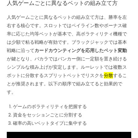
人気ゲームごとに異なるベットの組み立て方
人気ゲームごとに異なるベットの組み立て方は、勝率を左
右する核心です。スロットではペイライン数やボーナス確
率に応じた均等ベットが基本で、高ボラティリティ機種で
は少額で粘る戦略が有効です。ブラックジャックでは基本
戦略に沿って
カードカウンティングを応用したベット変動
が鍵となり、バカラではバンカー側に一定額を置き続ける
シンプルな積み上げが安定します。ルーレットでは複数ス
ポットに分散するスプリットベットでリスクを
分散
するこ
とが推奨されます。以下の順序で組み立てると効果的で
す。
ゲームのボラティリティを把握する
資金をセッションごとに分割する
確率の高いベットタイプに集中する