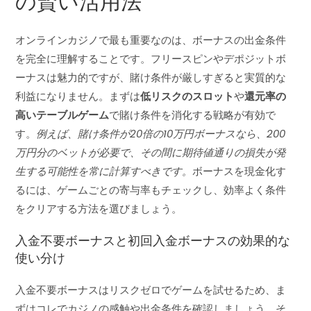
の賢い活用法
オンラインカジノで最も重要なのは、ボーナスの出金条件
を完全に理解することです。フリースピンやデポジットボ
ーナスは魅力的ですが、賭け条件が厳しすぎると実質的な
利益になりません。まずは
低リスクのスロット
や
還元率の
高いテーブルゲーム
で賭け条件を消化する戦略が有効で
す。
例えば、賭け条件が20倍の10万円ボーナスなら、200
万円分のベットが必要で、その間に期待値通りの損失が発
生する可能性を常に計算すべきです。
ボーナスを現金化す
るには、ゲームごとの寄与率もチェックし、効率よく条件
をクリアする方法を選びましょう。
入金不要ボーナスと初回入金ボーナスの効果的な
使い分け
入金不要ボーナスはリスクゼロでゲームを試せるため、ま
ずはコレでカジノの感触や出金条件を確認しましょう。そ