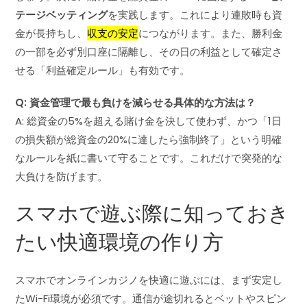
テージベッティング
を実践します。これにより連敗時も資
金が長持ちし、
収支の安定
につながります。また、勝利金
の一部を必ず別口座に隔離し、その日の利益として確定さ
せる「利益確定ルール」も有効です。
Q: 資金管理で最も負けを減らせる具体的な方法は？
A: 総資金の5%を超える賭け金を決して使わず、かつ「1日
の損失額が総資金の20%に達したら強制終了」という明確
なルールを紙に書いて守ることです。これだけで突発的な
大負けを防げます。
スマホで遊ぶ際に知っておき
たい快適環境の作り方
スマホでオンラインカジノを快適に遊ぶには、まず安定し
たWi-Fi環境が必須です。通信が途切れるとベットやスピン