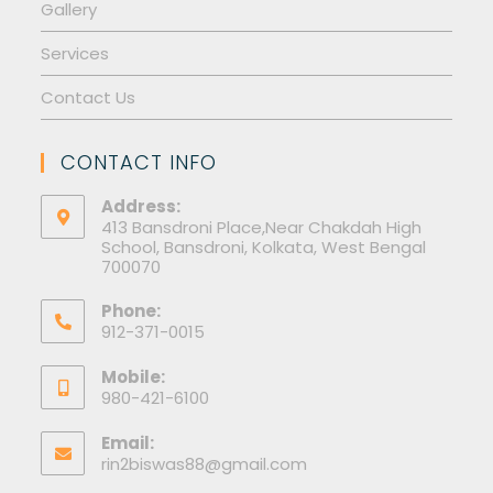
Gallery
Services
Contact Us
CONTACT INFO
Address:
413 Bansdroni Place,Near Chakdah High
School, Bansdroni, Kolkata, West Bengal
700070
Phone:
912-371-0015
Mobile:
980-421-6100
Email:
rin2biswas88@gmail.com