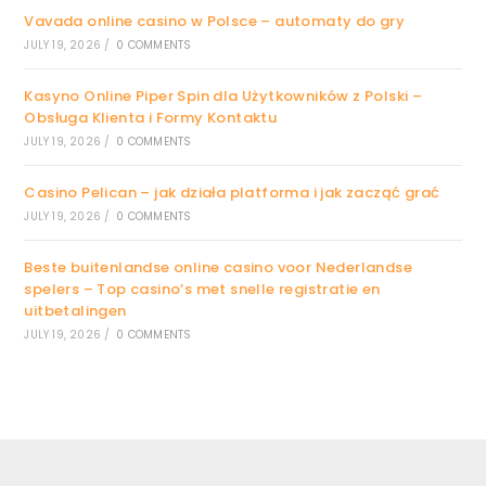
Vavada online casino w Polsce – automaty do gry
JULY 19, 2026
/
0 COMMENTS
Kasyno Online Piper Spin dla Użytkowników z Polski –
Obsługa Klienta i Formy Kontaktu
JULY 19, 2026
/
0 COMMENTS
Casino Pelican – jak działa platforma i jak zacząć grać
JULY 19, 2026
/
0 COMMENTS
Beste buitenlandse online casino voor Nederlandse
spelers – Top casino’s met snelle registratie en
uitbetalingen
JULY 19, 2026
/
0 COMMENTS