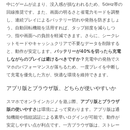
中にゲームが止まり、没入感が損なわれるため、5GHz帯の
回線推奨です。また、画面の明るさと省電力モードを調整
し、連続プレイによるバッテリー切れや発熱を防ぎましょ
う。自動回転機能を活用すれば、タップ頻度を減らしつ
つ、指や画面への負担を軽減できます。さらに、シークレ
ットモードやキャッシュクリアで不要なデータを削除する
と、動作が安定します。
バッテリーが40%を切ったら充電
しながらのプレイは避けるべきですか？
充電中の発熱でス
マホのパフォーマンスが落ちるため、一度プレイを中断し
て充電を優先した方が、快適な環境を維持できます。
アプリ版とブラウザ版、どちらが使いやすいか
スマホでオンラインカジノを遊ぶ際、
アプリ版とブラウザ
版の使いやすさ
は環境によって変わります。アプリ版は通
知機能や指紋認証による素早いログインが可能で、動作が
安定しやすい点が利点です。一方ブラウザ版は、ストレー