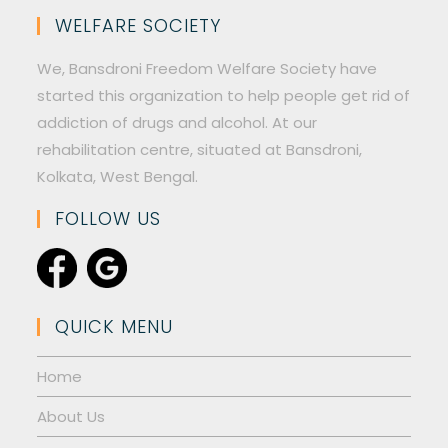
WELFARE SOCIETY
We, Bansdroni Freedom Welfare Society have
started this organization to help people get rid of
addiction of drugs and alcohol. At our
rehabilitation centre, situated at Bansdroni,
Kolkata, West Bengal.
FOLLOW US
QUICK MENU
Home
About Us