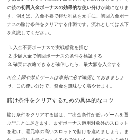
の後の
初回入金ボーナスの効果的な使い分け
が鍵になりま
す。例えば、入金不要で得た利益を元手に、初回入金ボー
ナスの賭け条件をクリアする作戦です。流れとしては以下
を意識してください。
入金不要ボーナスで実戦感覚を掴む
少額入金で初回ボーナスの条件を検証する
確実に攻略できると確信したら、最大額を入金する
出金上限や禁止ゲームは事前に必ず確認しておきましょ
う
。この使い分けで、資金を無駄なく増やせます。
賭け条件をクリアするための具体的なコツ
賭け条件をクリアする鍵は、**出金条件が低いゲームを選
ぶ**ことに尽きます。まずボーナス適用対象外のスロット
を避け、還元率の高いスロットで賭けを進めましょう。ま
た、一度に大量ベットするのではなく、少額ベットを繰り